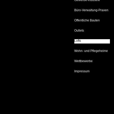
Gewerbe-Industrie
Büro-Verwaltung-Praxen
Öffentliche Bauten
Outlets
Lofts
Lofts
Wohn- und Pflegeheime
Wettbewerbe
Impressum