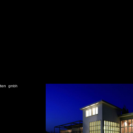
kten
gmbh