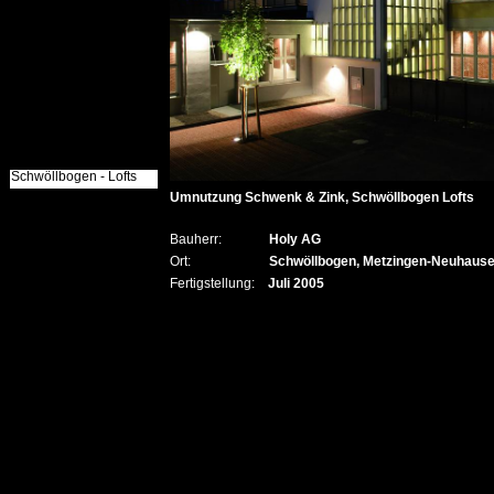
Schwöllbogen - Lofts
Schwöllbogen - Lofts
Umnutzung Schwenk & Zink, Schwöllbogen Lofts
Bauherr:
Holy AG
Ort:
Schwöllbogen, Metzingen-Neuhaus
Fertigstellung:
Juli 2005