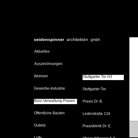
seidenspinner
architekten
gmbh
Aktuelles
Auszeichnungen
Wohnen
Stuttgarter Tor H3
Stuttgarter Tor H3
Gewerbe-Industrie
Stuttgarter Tor
Büro-Verwaltung-Praxen
Büro-Verwaltung-Praxen
Praxis Dr. B.
Öffentliche Bauten
Lederstraße 134
Outlets
Praxisklinik Dr. E.
Lofts