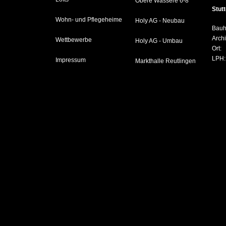
Obere Wässere 6-8
Stut
Wohn- und Pflegeheime
Holy AG - Neubau
Bauh
Archi
Wettbewerbe
Holy AG - Umbau
Ort:
LPH:
Impressum
Markthalle Reutlingen