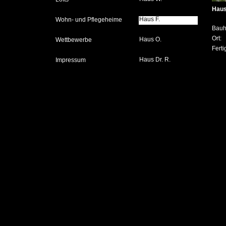
Haus
Haus F.
Haus F.
Wohn- und Pflegeheime
Bauh
Ort:
Haus O.
Wettbewerbe
Ferti
Haus Dr. R.
Impressum