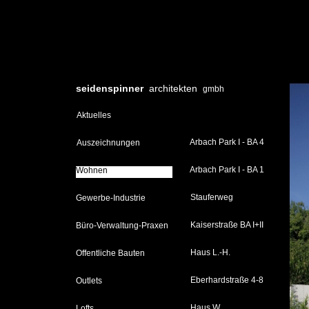
seidenspinner
architekten
gmbh
Aktuelles
Arbach Park I - BA 4
Auszeichnungen
Arbach Park I - BA 1
Wohnen
Wohnen
Stauferweg
Gewerbe-Industrie
Kaiserstraße BA I+II
Büro-Verwaltung-Praxen
Haus L.-H.
Öffentliche Bauten
Eberhardstraße 4-8
Outlets
Haus W.
Lofts