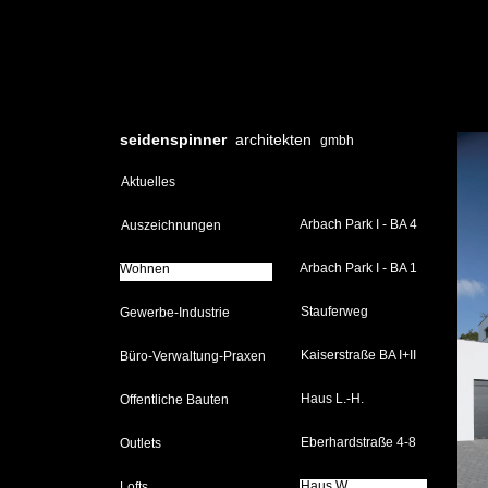
seidenspinner
architekten
gmbh
Aktuelles
Arbach Park I - BA 4
Auszeichnungen
Arbach Park I - BA 1
Wohnen
Wohnen
Stauferweg
Gewerbe-Industrie
Kaiserstraße BA I+II
Büro-Verwaltung-Praxen
Haus L.-H.
Öffentliche Bauten
Eberhardstraße 4-8
Outlets
Haus W.
Haus W.
Lofts